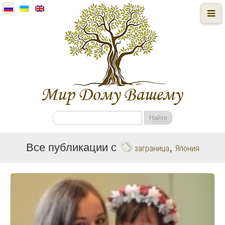
Мир
дому
Вашему
Социальная
помощь
Все публикации c
,
заграница
Япония